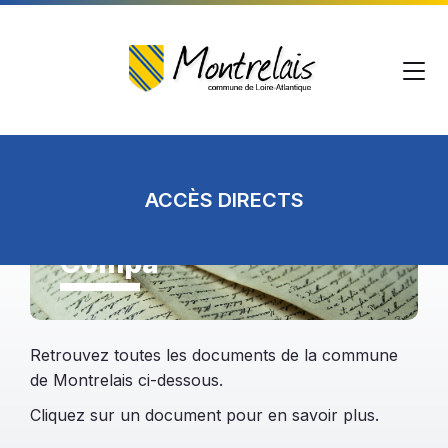
Skip
Skip
Skip
to
to
to
content
main
footer
navigation
Accueil
/
Compa
ACCÈS DIRECTS
Compa
Retrouvez toutes les documents de la commune
de Montrelais ci-dessous.
Cliquez sur un document pour en savoir plus.