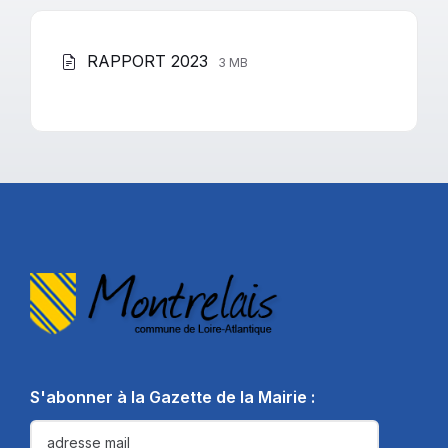
File
File
RAPPORT 2023
3 MB
extension:
size:
pdf
S'abonner à la Gazette de la Mairie :