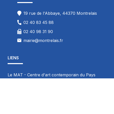
19 rue de l'Abbaye, 44370 Montrelais
02 40 83 45 88
02 40 98 31 90
mairie@montrelais.fr
LIENS
Le MAT - Centre d'art contemporain du Pays
d'Ancenis :
www.lemat-centredart.com
Compa :
www.pays-ancenis.com