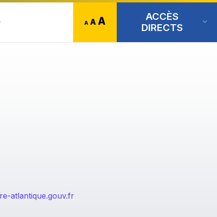
ACCÈS
Increase
A
Reset
Decrease
A
A
DIRECTS
font
font
font
size.
size.
size.
re-atlantique.gouv.fr