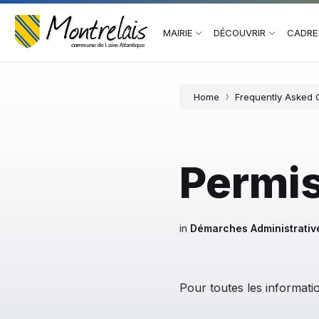
Skip
Skip
Skip
to
to
to
content
main
footer
MAIRIE
DÉCOUVRIR
CADRE 
navigation
Home
Frequently Asked 
Permis
in
Démarches Administrativ
Pour toutes les informat