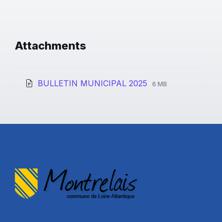
Attachments
File
File
BULLETIN MUNICIPAL 2025
6 MB
extension:
size:
pdf