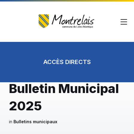
Skip
Skip
Skip
to
to
to
content
main
footer
navigation
Home
Documents
ACCÈS DIRECTS
Bulletin Municipal
2025
in
Bulletins municipaux